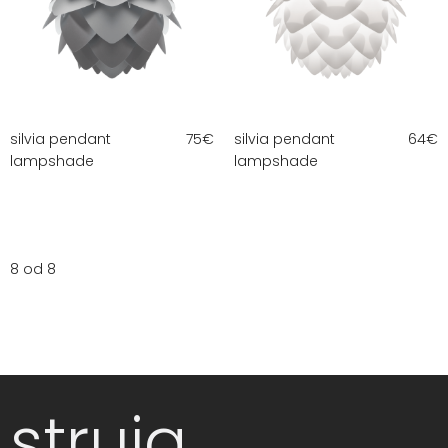
silvia pendant
75
€
silvia pendant
64
€
lampshade
lampshade
8 od 8
struja