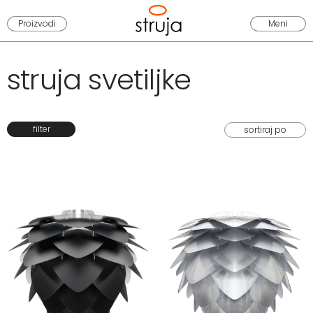
Proizvodi
Meni
struja svetiljke
filter