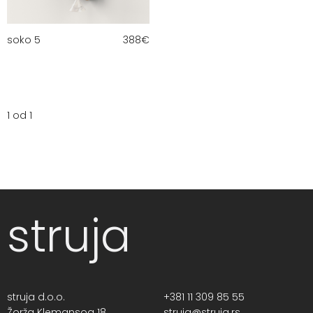
soko 5
388
€
1 od 1
struja
struja d.o.o.
+381 11 309 85 55
Žorža Klemansoa 18,
struja@struja.rs