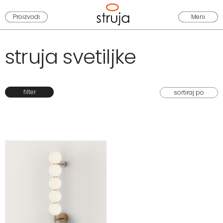
Proizvodi
Meni
struja svetiljke
filter