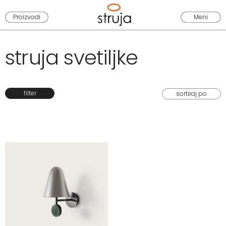
Proizvodi
Meni
struja svetiljke
filter