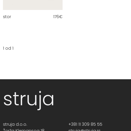
stor
176
€
1 od 1
struja
struja d.o.o.
+381 11 309 85 55
Žorža Klemansoa 18,
struja@struja.rs