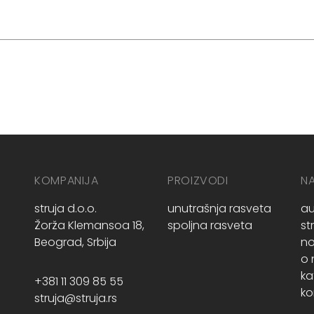
KOMPANIJA
PROIZVODI
N
struja d.o.o.
unutrašnja rasveta
au
Žorža Klemansoa 18,
spoljna rasveta
st
Beograd, Srbija
no
o
ka
+381 11 309 85 55
ko
struja@struja.rs