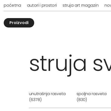
početna
autori i prostori
struja art magazin
nov
Proizvodi
struja sv
unutrašnja rasveta
spoljna rasveta
(6378)
(830)