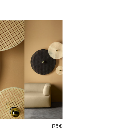
175
€