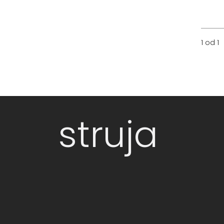
1 od 1
struja