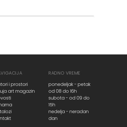
AVIGACIJA
RADNO VREME
tori i prostori
ponedeljak - petak
ruja art magazin
od 08 do 16h
vosti
subota - od 09 do
 nama
15h
talozi
nedelja - neradan
ntakt
dan