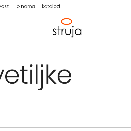
osti
o nama
katalozi
etiljke