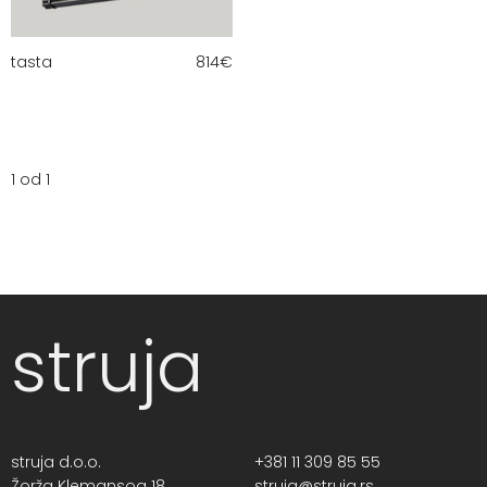
tasta
814
€
1 od 1
struja
struja d.o.o.
+381 11 309 85 55
Žorža Klemansoa 18,
struja@struja.rs