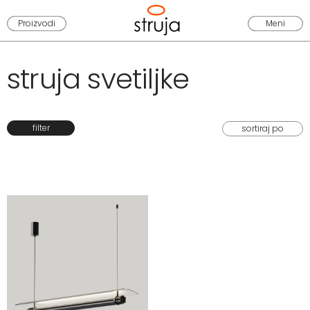
Proizvodi
Meni
struja svetiljke
filter