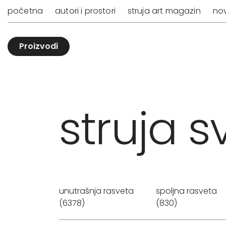
početna
autori i prostori
struja art magazin
nov
Proizvodi
struja sv
unutrašnja rasveta
spoljna rasveta
(6378)
(830)