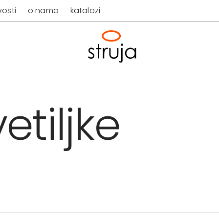
osti
o nama
katalozi
etiljke