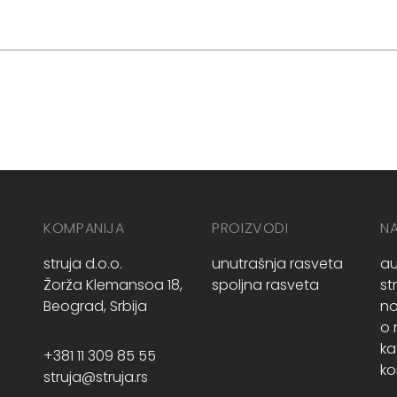
KOMPANIJA
PROIZVODI
N
struja d.o.o.
unutrašnja rasveta
au
Žorža Klemansoa 18,
spoljna rasveta
st
Beograd, Srbija
no
o
ka
+381 11 309 85 55
ko
struja@struja.rs