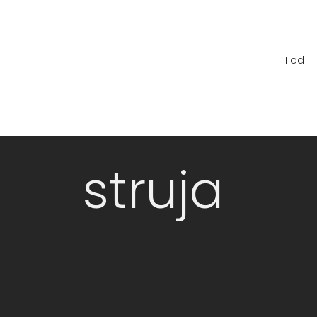
1 od 1
struja