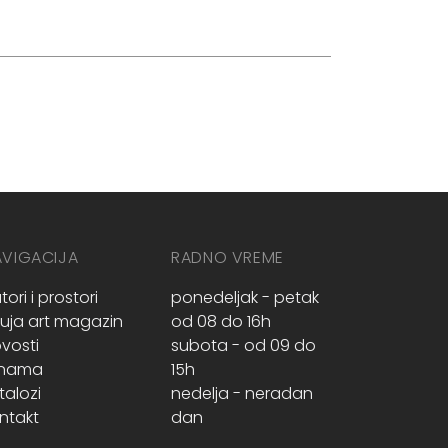
AVIGACIJA
RADNO VREME
tori i prostori
ponedeljak - petak
ruja art magazin
od 08 do 16h
vosti
subota - od 09 do
 nama
15h
talozi
nedelja - neradan
ntakt
dan