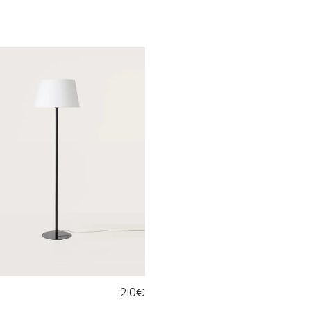
210
€