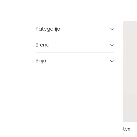
Kategorija
Brend
Boja
tex