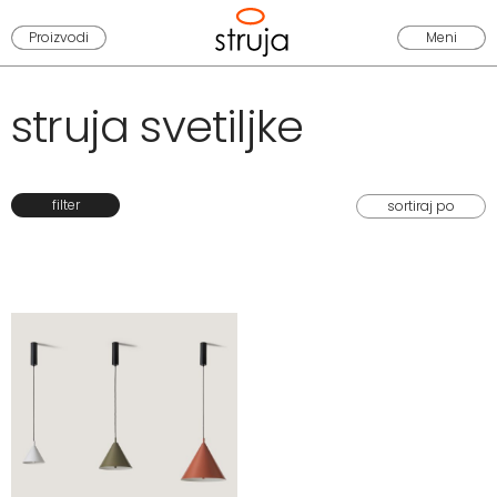
Proizvodi
Meni
struja svetiljke
filter