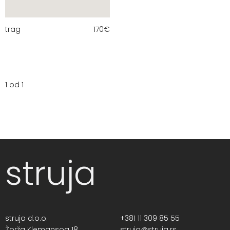
trag
170
€
1 od 1
struja
struja d.o.o.
+381 11 309 85 55
Žorža Klemansoa 18,
struja@struja.rs