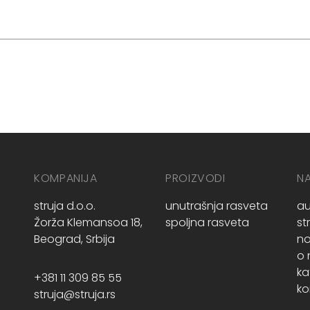
KOMPANIJA
PROIZVODI
N
struja d.o.o.
unutrašnja rasveta
au
Žorža Klemansoa 18,
spoljna rasveta
st
Beograd, Srbija
no
o
ka
+381 11 309 85 55
ko
struja@struja.rs