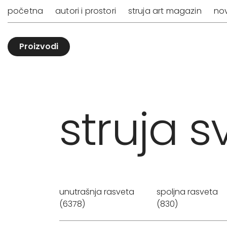
početna
autori i prostori
struja art magazin
nov
Proizvodi
struja sv
unutrašnja rasveta
spoljna rasveta
(6378)
(830)