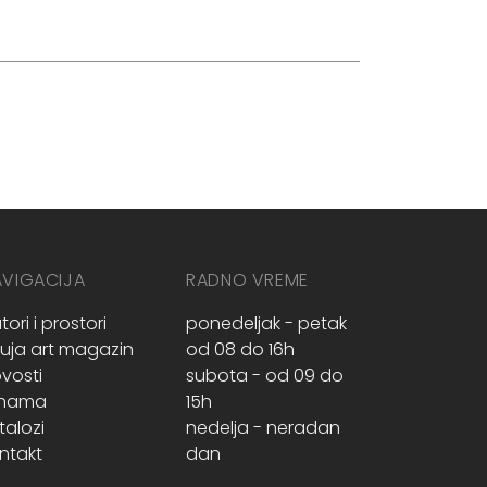
AVIGACIJA
RADNO VREME
tori i prostori
ponedeljak - petak
ruja art magazin
od 08 do 16h
vosti
subota - od 09 do
 nama
15h
talozi
nedelja - neradan
ntakt
dan