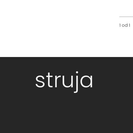
1 od 1
struja