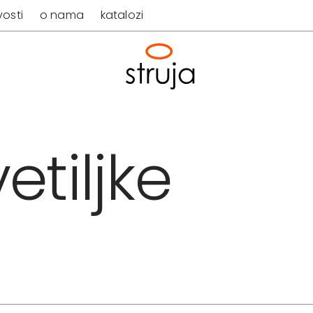
osti
o nama
katalozi
etiljke