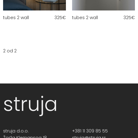
tubes 2 wall
325
€
tubes 2 wall
325
€
2 od 2
struja
struja d.o.o.
+381 11 309 85 55
Žorža Klemansoa 18,
struja@struja.rs