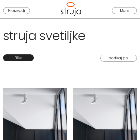
Proizvodi
Meni
struja svetiljke
filter