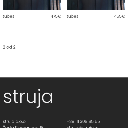
tubes
475
€
tubes
455
€
2 od 2
struja
struja d.o.o.
+381 11 309 85 55
Žorža Klemansoa 18,
struja@struja.rs