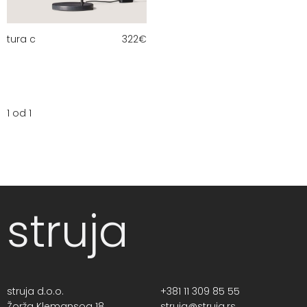
tura c
322
€
1 od 1
struja
struja d.o.o.
+381 11 309 85 55
Žorža Klemansoa 18,
struja@struja.rs