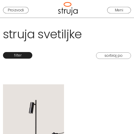
Proizvodi
Meni
struja svetiljke
filter