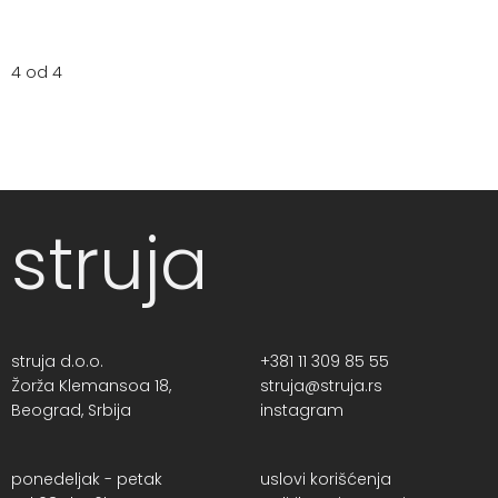
4 od 4
struja
struja d.o.o.
+381 11 309 85 55
Žorža Klemansoa 18,
struja@struja.rs
Beograd, Srbija
instagram
ponedeljak - petak
uslovi korišćenja