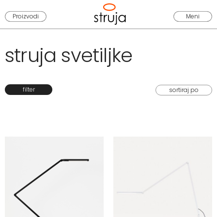
Proizvodi
Meni
struja svetiljke
filter