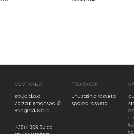
KOMPANIJA
PROIZVODI
N
struja d.o.o.
unutrašnja rasveta
au
Žorža Klemansoa 18,
spoljna rasveta
st
Beograd, Srbija
no
o
ka
+381 11 309 85 55
ko