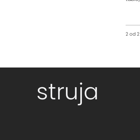
2 od 2
struja