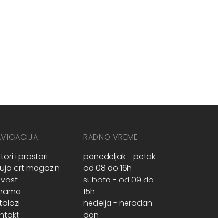
AVIGACIJA
RADNO VREME
tori i prostori
ponedeljak - petak
ruja art magazin
od 08 do 16h
vosti
subota - od 09 do
 nama
15h
talozi
nedelja - neradan
ntakt
dan