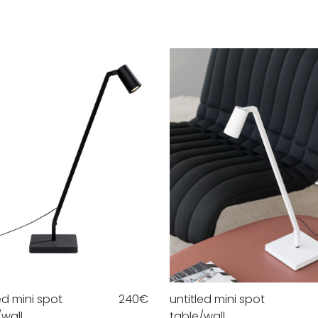
ed mini spot
240
€
untitled mini spot
/wall
table/wall