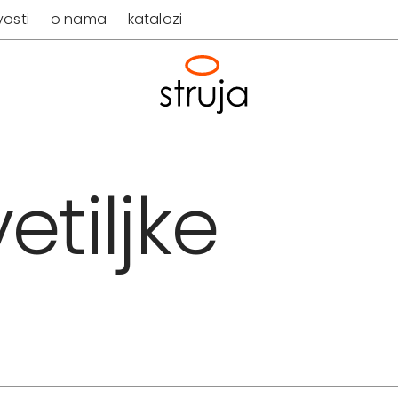
osti
o nama
katalozi
etiljke