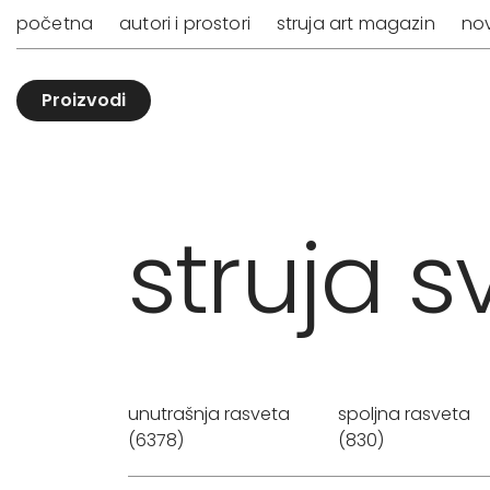
početna
autori i prostori
struja art magazin
nov
Proizvodi
struja sv
unutrašnja rasveta
spoljna rasveta
(6378)
(830)