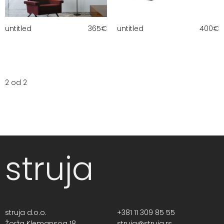
untitled
365
€
untitled
400
€
2 od 2
struja
struja d.o.o.
+381 11 309 85 55
Žorža Klemansoa 18,
struja@struja.rs