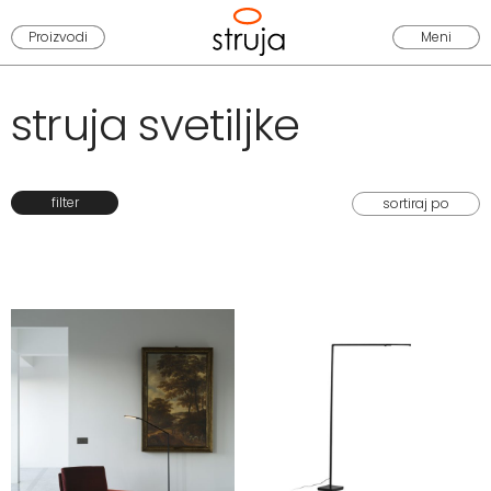
Proizvodi
Meni
struja svetiljke
filter