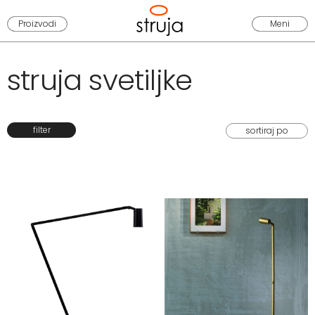
Proizvodi
Meni
struja svetiljke
filter