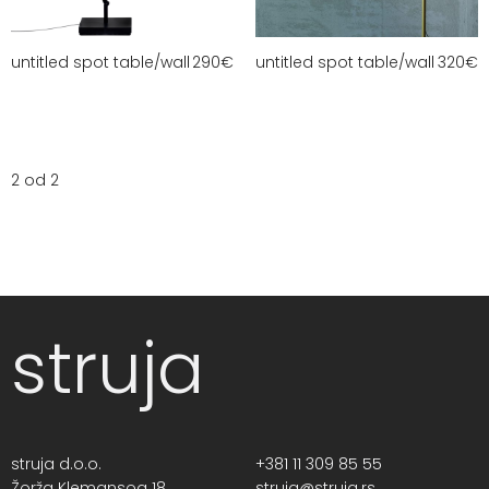
untitled spot table/wall
290
€
untitled spot table/wall
320
€
2 od 2
struja
struja d.o.o.
+381 11 309 85 55
Žorža Klemansoa 18,
struja@struja.rs