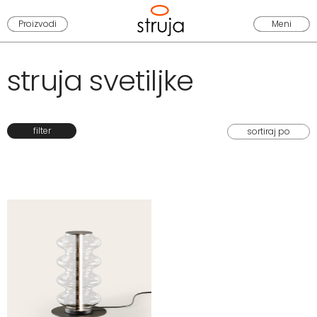
Proizvodi
Meni
struja svetiljke
filter