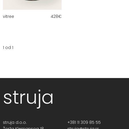
vitree
428
€
1 od 1
struja
struja d.o.o.
+381 11 309 85 55
Žorža Klemansoa 18,
struja@struja.rs