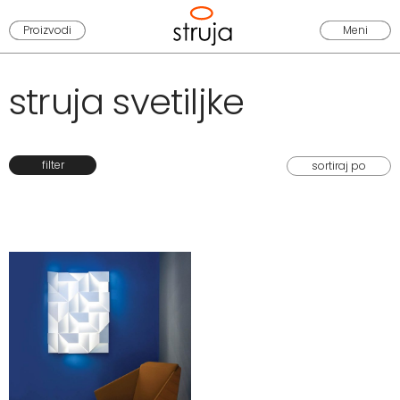
Proizvodi
Meni
struja svetiljke
filter