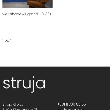
wall shadows grand
3.130
€
1 od 1
struja
struja d.o.o.
+381 11 309 85 55
Žorža Klemansoa 18,
struja@struja.rs