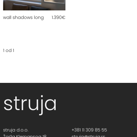
wall shadows long
1.390
€
1 od 1
struja
struja d.o.o.
+381 11 309 85 55
Žorža Klemansoa 18,
struja@struja.rs