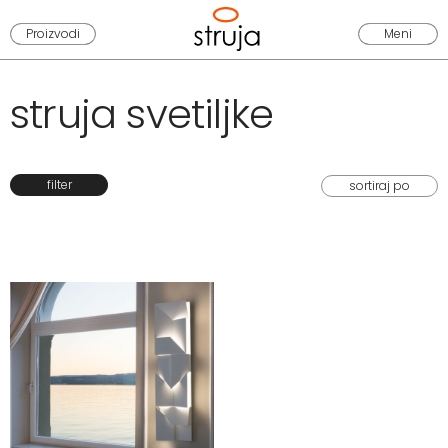
Proizvodi
Meni
struja svetiljke
filter