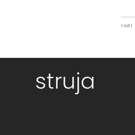
1 od 1
struja