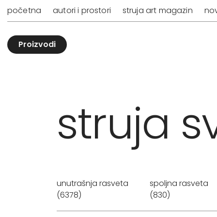
početna
autori i prostori
struja art magazin
nov
Proizvodi
struja sv
unutrašnja rasveta
spoljna rasveta
(6378)
(830)