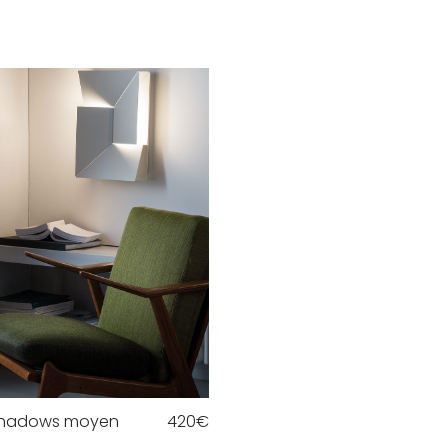
shadows moyen
420
€