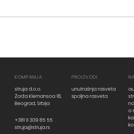
KOMPANIJA
PROIZVODI
N
struja d.o.o.
unutrašnja rasveta
au
Žorža Klemansoa 18,
spoljna rasveta
st
Beograd, Srbija
no
o
ka
+381 11 309 85 55
ko
struja@struja.rs