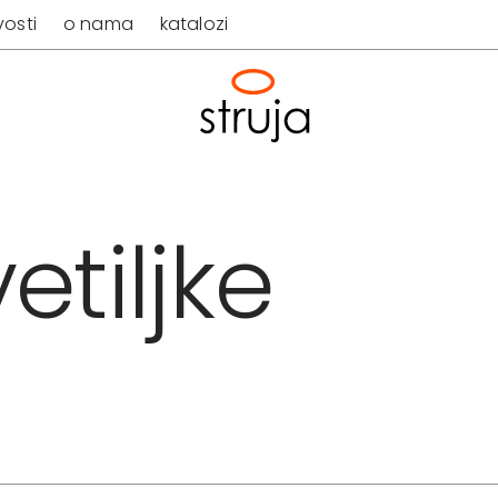
osti
o nama
katalozi
etiljke