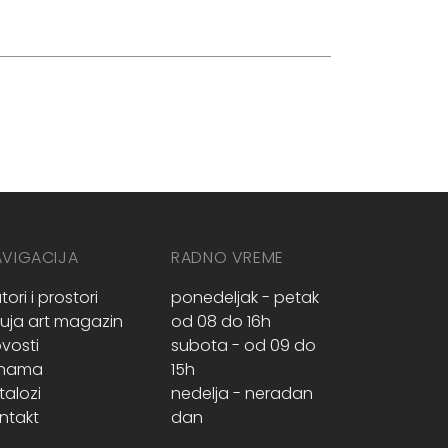
AVIGACIJA
RADNO VREME
tori i prostori
ponedeljak - petak
ruja art magazin
od 08 do 16h
vosti
subota - od 09 do
 nama
15h
talozi
nedelja - neradan
ntakt
dan