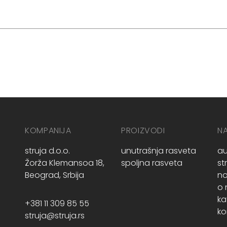
KOMPANIJA
PROIZVODI
N
struja d.o.o.
unutrašnja rasveta
au
Žorža Klemansoa 18,
spoljna rasveta
st
Beograd, Srbija
no
o
ka
+381 11 309 85 55
ko
struja@struja.rs