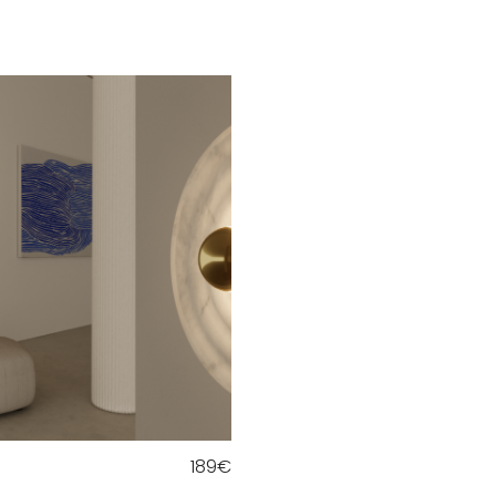
189
€