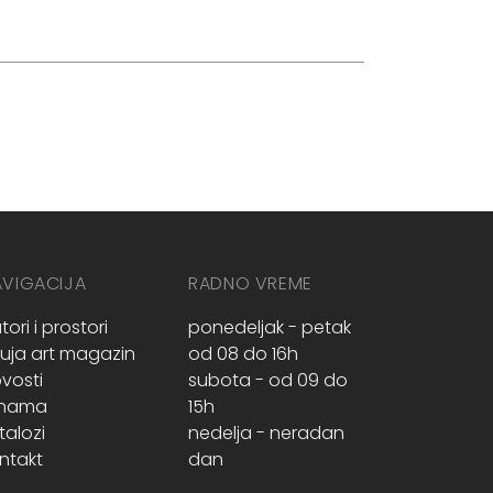
AVIGACIJA
RADNO VREME
tori i prostori
ponedeljak - petak
ruja art magazin
od 08 do 16h
vosti
subota - od 09 do
 nama
15h
talozi
nedelja - neradan
ntakt
dan