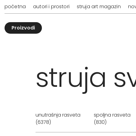
početna
autori i prostori
struja art magazin
nov
Proizvodi
struja sv
unutrašnja rasveta
spoljna rasveta
(6378)
(830)