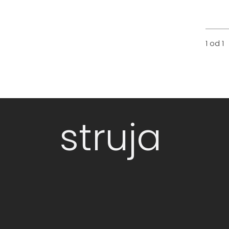
1 od 1
struja