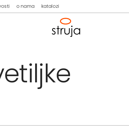
osti
o nama
katalozi
etiljke