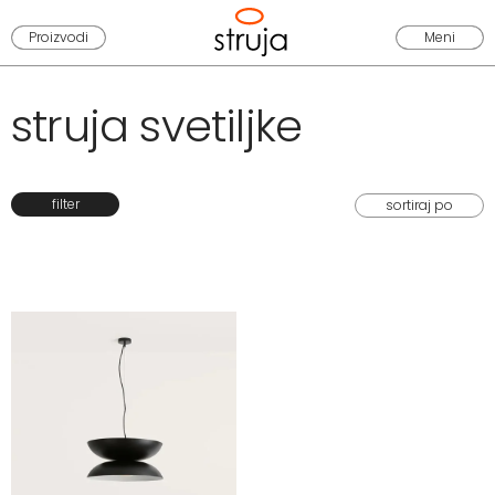
Proizvodi
Meni
struja svetiljke
filter