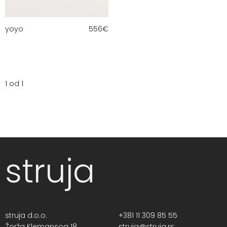
yoyo
556
€
1 od 1
struja
struja d.o.o.
+381 11 309 85 55
Žorža Klemansoa 18,
struja@struja.rs