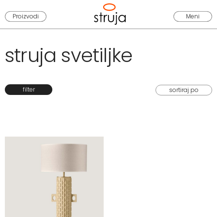
Proizvodi
Meni
struja svetiljke
filter