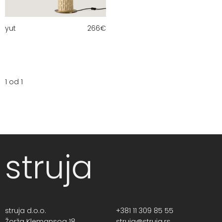
yut
266
€
1 od 1
struja
struja d.o.o.
+381 11 309 85 55
Žorža Klemansoa 18,
struja@struja.rs