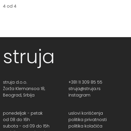
4 od 4
struja
struja d.o.o.
+381 11 309 85 55
Žorža Klemansoa 18,
struja@struja.rs
Beograd, Srbija
instagram
ponedeljak - petak
uslovi korišćenja
od 08 do 16h
politika privatnosti
subota - od 09 do 15h
politika kolačića