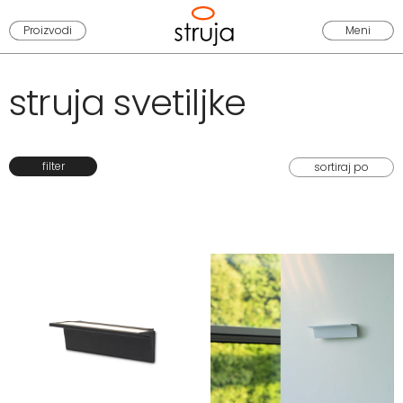
Proizvodi
Meni
struja svetiljke
filter