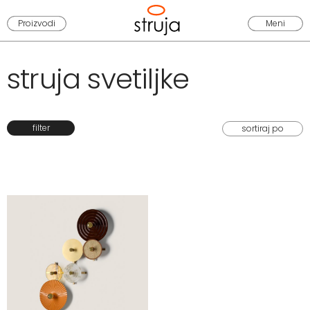
Proizvodi
Meni
struja svetiljke
filter