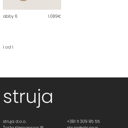
abby 6
1.089
€
1 od 1
struja
struja d.o.o.
+381 11 309 85 55
Žorža Klemansoa 18,
struja@struja.rs